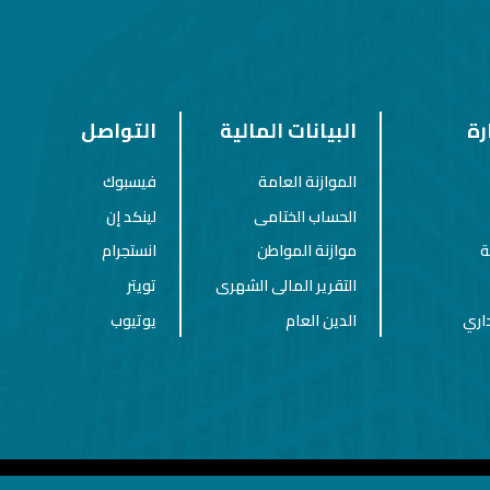
رة
البيانات المالية
التواصل
الموازنة العامة
فيسبوك
الحساب الختامى
لينكد إن
ة
موازنة المواطن
انستجرام
التقرير المالى الشهرى
تويتر
داري
الدين العام
يوتيوب
جميع الحقوق محفوظة جمهورية مصر العربية, وزارة المالية